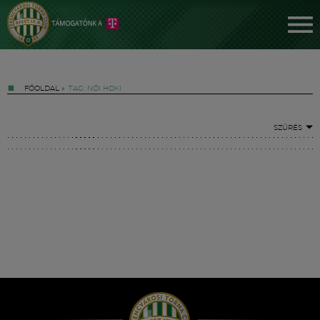
FŐOLDAL
»
TAG: NŐI HOKI
SZŰRÉS
Jegyek
FM YouTube +
Hírek