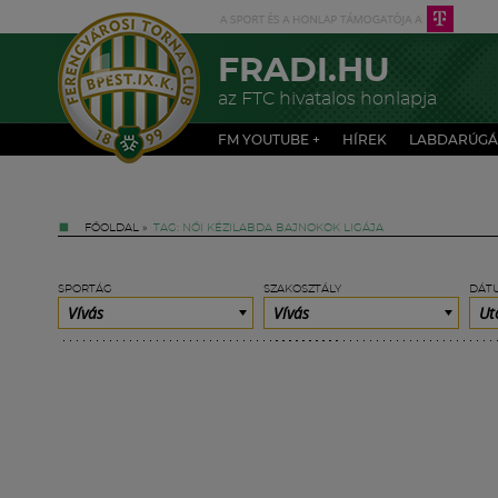
FRADI.HU
az FTC hivatalos honlapja
FM YOUTUBE +
HÍREK
LABDARÚGÁ
FŐOLDAL
»
TAG: NŐI KÉZILABDA BAJNOKOK LIGÁJA
SPORTÁG
SZAKOSZTÁLY
DÁT
Vívás
Vívás
Ut