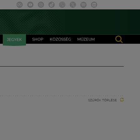
SHOP
KÖZÖSSÉG
MÚZEUM
JEGYEK
SZŰRŐK TÖRLÉSE