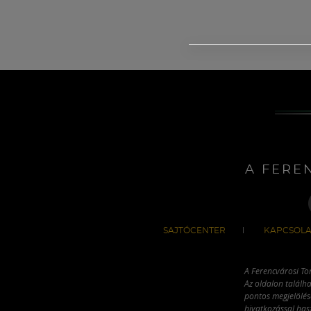
A FERE
SAJTÓCENTER
KAPCSOLA
A Ferencvárosi To
Az oldalon találha
pontos megjelölésé
hivatkozással has