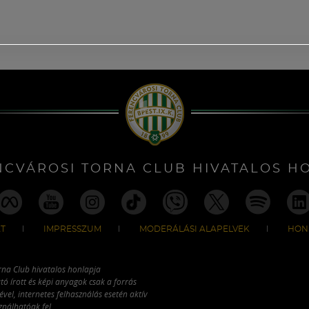
NCVÁROSI TORNA CLUB HIVATALOS H
T
IMPRESSZUM
MODERÁLÁSI ALAPELVEK
HON
rna Club hivatalos honlapja
tó írott és képi anyagok csak a forrás
vel, internetes felhasználás esetén aktív
ználhatóak fel.