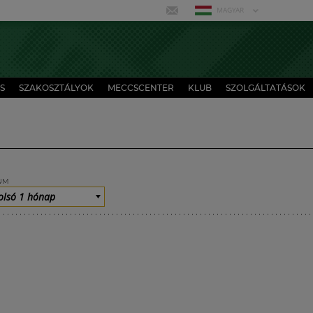
MAGYAR
S
SZAKOSZTÁLYOK
MECCSCENTER
KLUB
SZOLGÁLTATÁSOK
UM
olsó 1 hónap