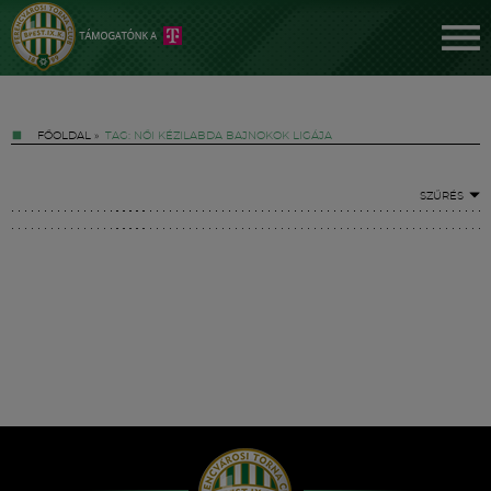
FŐOLDAL
»
TAG: NŐI KÉZILABDA BAJNOKOK LIGÁJA
SZŰRÉS
Jegyek
FM YouTube +
Hírek