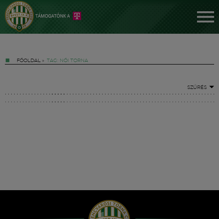
FŐOLDAL
»
TAG: NŐI TORNA
SZŰRÉS
Jegyek
FM YouTube +
Hírek