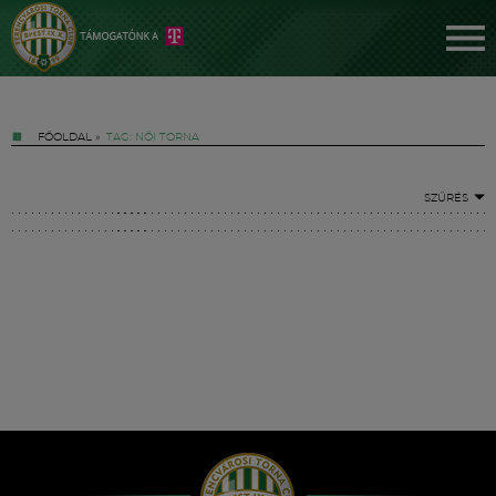
FŐOLDAL
»
TAG: NŐI TORNA
SZŰRÉS
Jegyek
FM YouTube +
Hírek