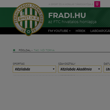
FRADI.HU
az FTC hivatalos honlapja
FM YOUTUBE +
HÍREK
LABDARÚGÁ
FŐOLDAL
»
TAG: NŐI TORNA
SPORTÁG
SZAKOSZTÁLY
DÁT
Kézilabda
Kézilabda Akadémia
Ut