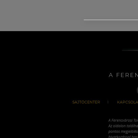
A FERE
SAJTÓCENTER
KAPCSOLA
A Ferencvárosi To
Az oldalon találha
pontos megjelölésé
hivatkozással has