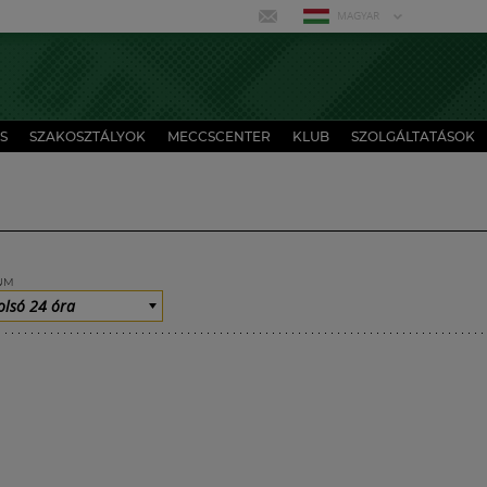
MAGYAR
S
SZAKOSZTÁLYOK
MECCSCENTER
KLUB
SZOLGÁLTATÁSOK
UM
olsó 24 óra