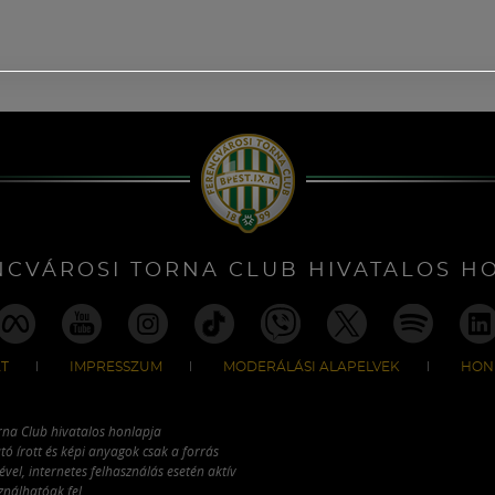
NCVÁROSI TORNA CLUB HIVATALOS H
T
IMPRESSZUM
MODERÁLÁSI ALAPELVEK
HON
rna Club hivatalos honlapja
tó írott és képi anyagok csak a forrás
vel, internetes felhasználás esetén aktív
ználhatóak fel.