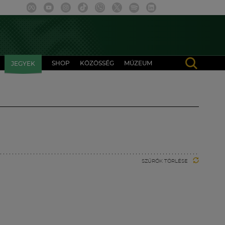
SHOP
KÖZÖSSÉG
MÚZEUM
JEGYEK
SZŰRŐK TÖRLÉSE