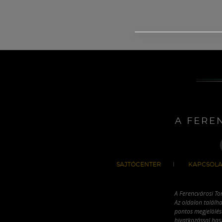
A FERE
SAJTÓCENTER
KAPCSOLA
A Ferencvárosi To
Az oldalon találha
pontos megjelölésé
hivatkozással has