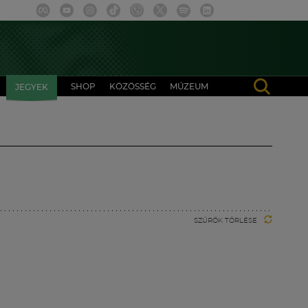
SHOP
KÖZÖSSÉG
MÚZEUM
JEGYEK
SZŰRŐK TÖRLÉSE