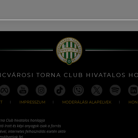
NCVÁROSI TORNA CLUB HIVATALOS H
T
IMPRESSZUM
MODERÁLÁSI ALAPELVEK
HON
rna Club hivatalos honlapja
tó írott és képi anyagok csak a forrás
vel, internetes felhasználás esetén aktív
ználhatóak fel.