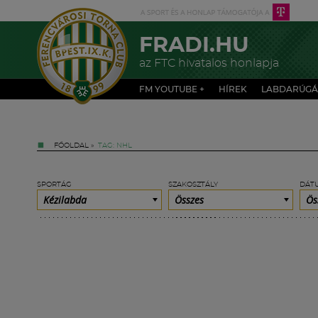
FRADI.HU
az FTC hivatalos honlapja
FM YOUTUBE +
HÍREK
LABDARÚGÁ
FŐOLDAL
»
TAG: NHL
SPORTÁG
SZAKOSZTÁLY
DÁT
Kézilabda
Összes
Ös