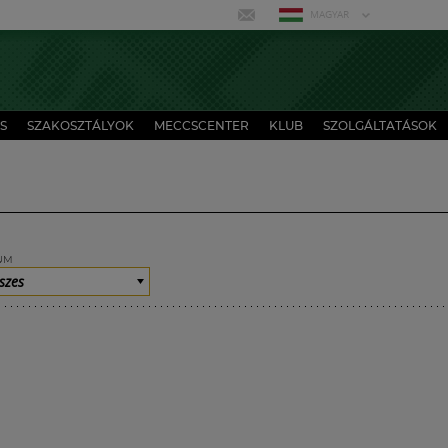
MAGYAR
S
SZAKOSZTÁLYOK
MECCSCENTER
KLUB
SZOLGÁLTATÁSOK
UM
szes