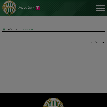
FŐOLDAL
»
TAG: NHL
SZŰRÉS
Jegyek
FM YouTube +
Hírek