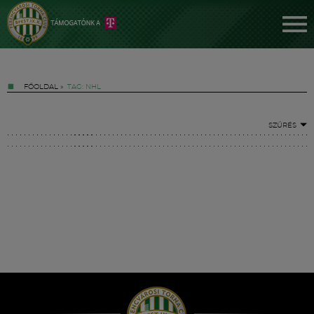
FŐOLDAL
»
TAG: NHL
SZŰRÉS
Jegyek
FM YouTube +
Hírek