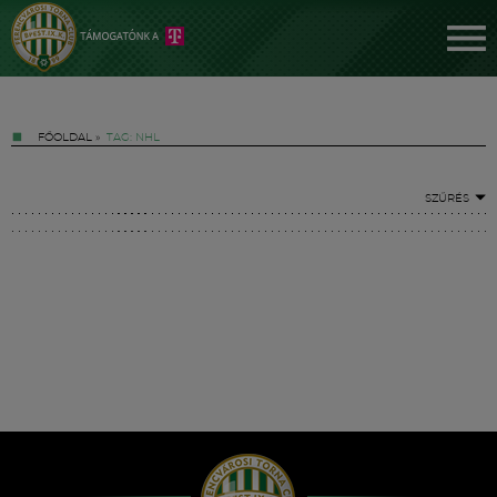
FŐOLDAL
»
TAG: NHL
SZŰRÉS
Jegyek
FM YouTube +
Hírek