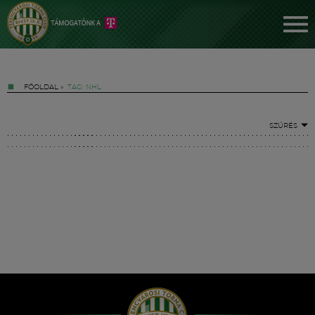
FŐOLDAL
»
TAG: NHL
SZŰRÉS
Jegyek
FM YouTube +
Hírek