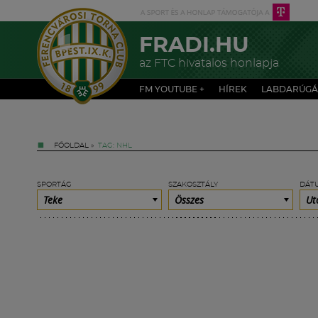
FRADI.HU
az FTC hivatalos honlapja
FM YOUTUBE +
HÍREK
LABDARÚGÁ
FŐOLDAL
»
TAG: NHL
SPORTÁG
SZAKOSZTÁLY
DÁT
Teke
Összes
Ut