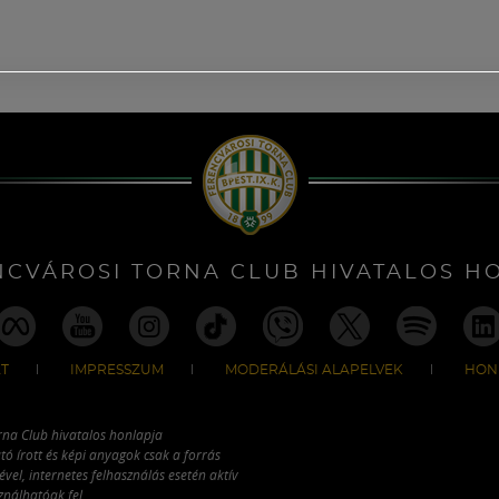
NCVÁROSI TORNA CLUB HIVATALOS H
T
IMPRESSZUM
MODERÁLÁSI ALAPELVEK
HON
rna Club hivatalos honlapja
tó írott és képi anyagok csak a forrás
vel, internetes felhasználás esetén aktív
ználhatóak fel.