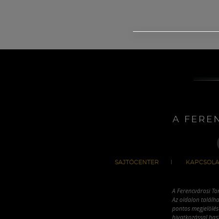
A FERE
SAJTÓCENTER
KAPCSOLA
A Ferencvárosi To
Az oldalon találha
pontos megjelölésé
hivatkozással has