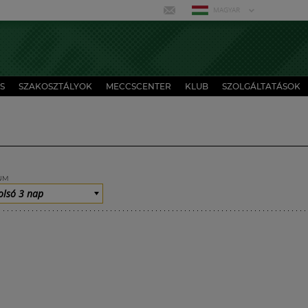
MAGYAR
S
SZAKOSZTÁLYOK
MECCSCENTER
KLUB
SZOLGÁLTATÁSOK
UM
olsó 3 nap