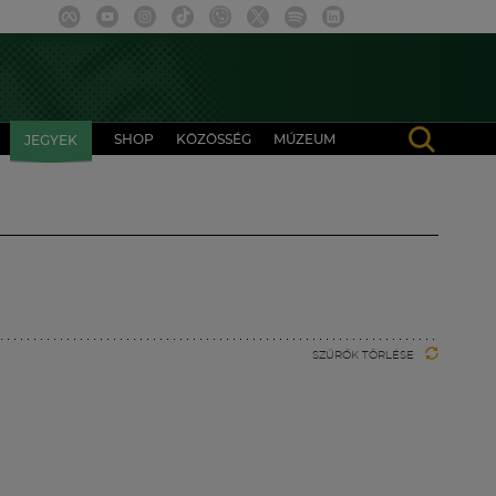
SHOP
KÖZÖSSÉG
MÚZEUM
JEGYEK
SZŰRŐK TÖRLÉSE