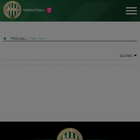
FŐOLDAL
»
TAG: NHL
SZŰRÉS
Jegyek
FM YouTube +
Hírek