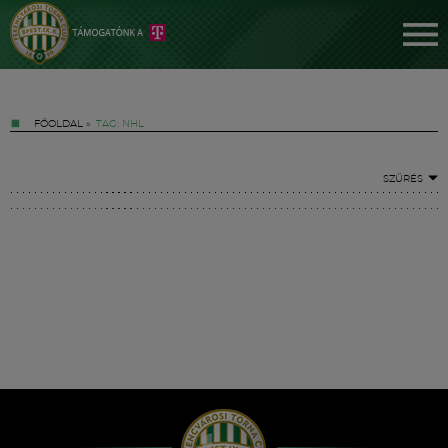
FŐOLDAL
»
TAG: NHL
SZŰRÉS
Jegyek
FM YouTube +
Hírek