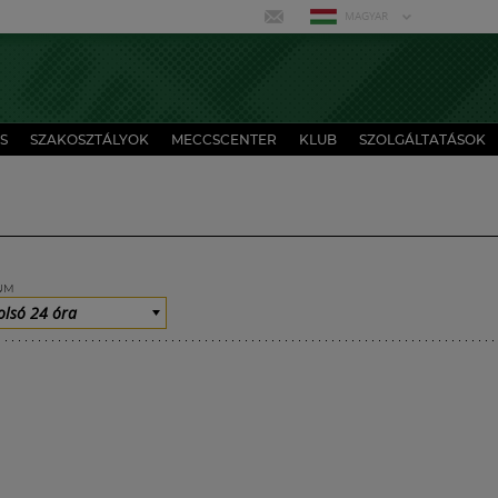
MAGYAR
S
SZAKOSZTÁLYOK
MECCSCENTER
KLUB
SZOLGÁLTATÁSOK
UM
olsó 24 óra