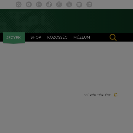
SHOP
KÖZÖSSÉG
MÚZEUM
JEGYEK
SZŰRŐK TÖRLÉSE