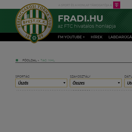
FRADI.HU
az FTC hivatalos honlapja
FM YOUTUBE +
HÍREK
LABDARÚGÁ
FŐOLDAL
»
TAG: NHL
SPORTÁG
SZAKOSZTÁLY
DÁT
Úszás
Összes
Ut