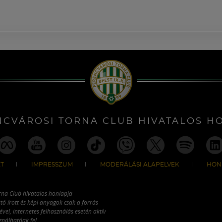
NCVÁROSI TORNA CLUB HIVATALOS H
T
IMPRESSZUM
MODERÁLÁSI ALAPELVEK
HON
rna Club hivatalos honlapja
tó írott és képi anyagok csak a forrás
vel, internetes felhasználás esetén aktív
ználhatóak fel.