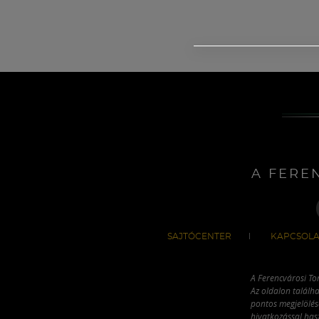
A FERE
SAJTÓCENTER
KAPCSOLA
A Ferencvárosi To
Az oldalon találha
pontos megjelölésé
hivatkozással has