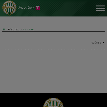
FŐOLDAL
»
TAG: NHL
SZŰRÉS
Jegyek
FM YouTube +
Hírek