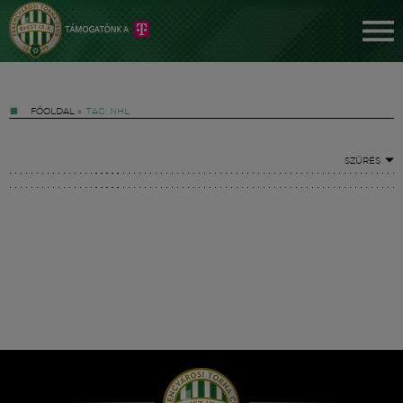
FŐOLDAL
»
TAG: NHL
SZŰRÉS
Jegyek
FM YouTube +
Hírek