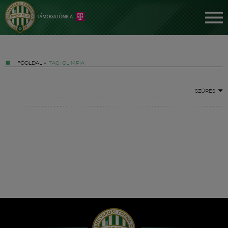
FŐOLDAL
»
TAG: OLIMPIA
SZŰRÉS
Jegyek
FM YouTube +
Hírek