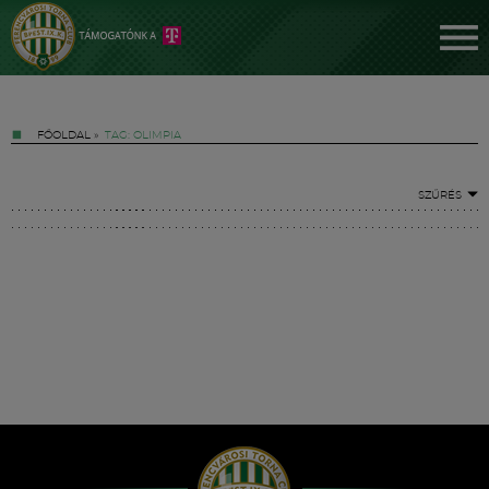
FŐOLDAL
»
TAG: OLIMPIA
SZŰRÉS
Jegyek
FM YouTube +
Hírek