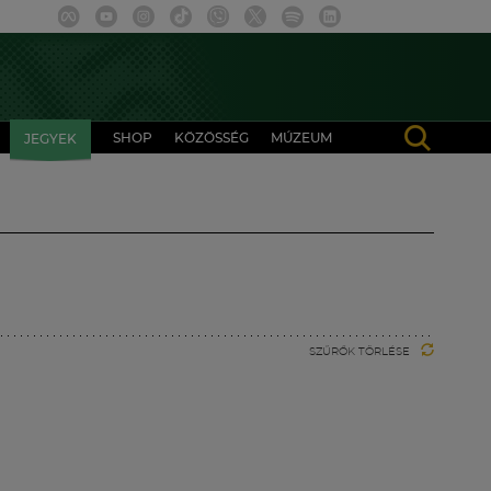
SHOP
KÖZÖSSÉG
MÚZEUM
JEGYEK
SZŰRŐK TÖRLÉSE