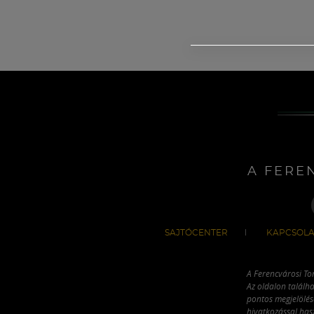
A FERE
SAJTÓCENTER
KAPCSOLA
A Ferencvárosi To
Az oldalon találha
pontos megjelölésé
hivatkozással has