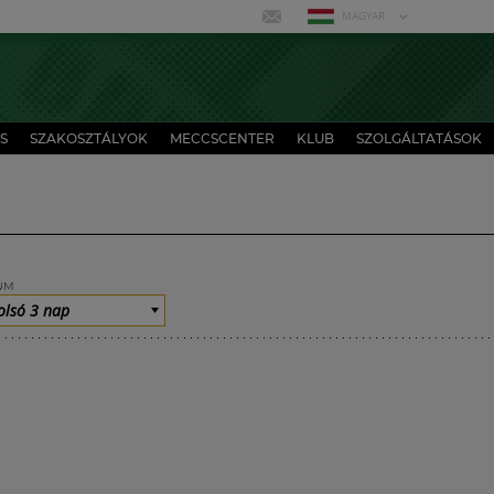
MAGYAR
S
SZAKOSZTÁLYOK
MECCSCENTER
KLUB
SZOLGÁLTATÁSOK
UM
olsó 3 nap