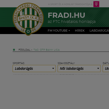
FRADI.HU
az FTC hivatalos honlapja
FM YOUTUBE +
HÍREK
LABDARÚGÁ
FŐOLDAL
»
TAG: OTP BANK LIGA
SPORTÁG
SZAKOSZTÁLY
DÁT
Labdarúgás
Női labdarúgás
Ut