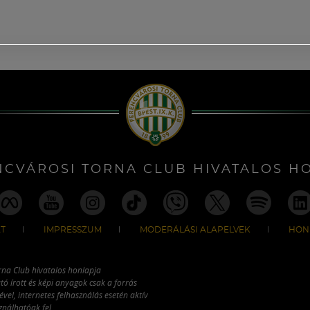
NCVÁROSI TORNA CLUB HIVATALOS H
T
IMPRESSZUM
MODERÁLÁSI ALAPELVEK
HON
rna Club hivatalos honlapja
tó írott és képi anyagok csak a forrás
vel, internetes felhasználás esetén aktív
ználhatóak fel.