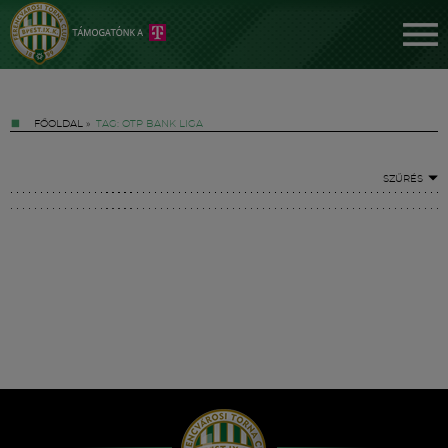
FŐOLDAL
»
TAG: OTP BANK LIGA
SZŰRÉS
Jegyek
FM YouTube +
Hírek