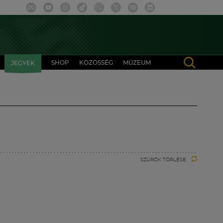
SHOP
KÖZÖSSÉG
MÚZEUM
JEGYEK
SZŰRŐK TÖRLÉSE