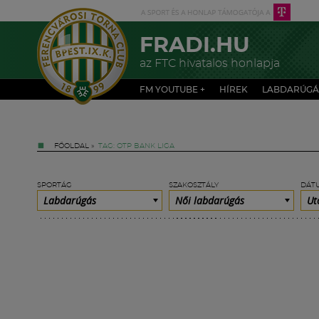
FRADI.HU
az FTC hivatalos honlapja
FM YOUTUBE +
HÍREK
LABDARÚGÁ
FŐOLDAL
»
TAG: OTP BANK LIGA
SPORTÁG
SZAKOSZTÁLY
DÁT
Labdarúgás
Női labdarúgás
Ut