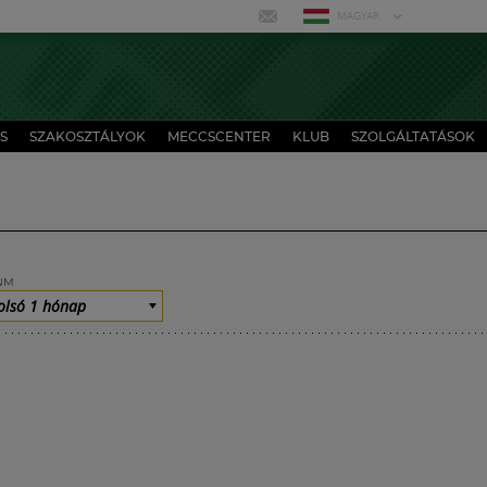
MAGYAR
S
SZAKOSZTÁLYOK
MECCSCENTER
KLUB
SZOLGÁLTATÁSOK
UM
olsó 1 hónap