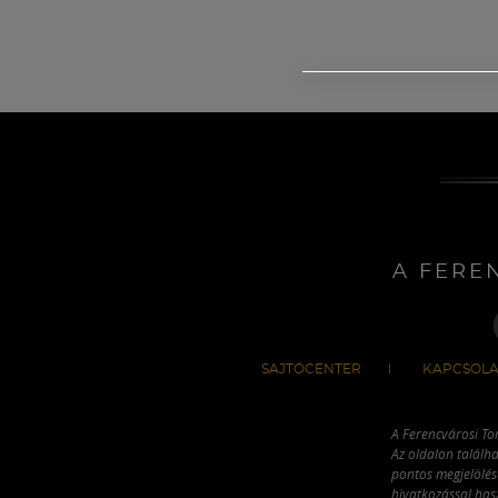
A FERE
SAJTÓCENTER
KAPCSOLA
A Ferencvárosi To
Az oldalon találha
pontos megjelölésé
hivatkozással has