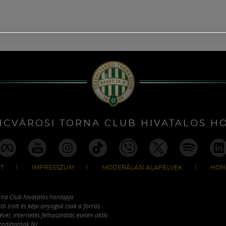
NCVÁROSI TORNA CLUB HIVATALOS H
T
IMPRESSZUM
MODERÁLÁSI ALAPELVEK
HON
rna Club hivatalos honlapja
tó írott és képi anyagok csak a forrás
vel, internetes felhasználás esetén aktív
ználhatóak fel.