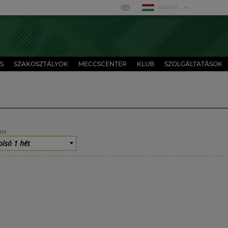
MAGYAR
S
SZAKOSZTÁLYOK
MECCSCENTER
KLUB
SZOLGÁLTATÁSOK
UM
olsó 1 hét