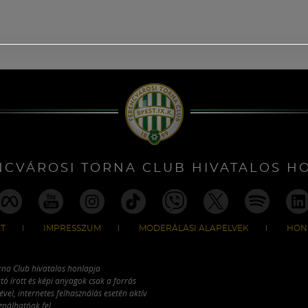
NCVÁROSI TORNA CLUB HIVATALOS H
T
IMPRESSZUM
MODERÁLÁSI ALAPELVEK
HON
rna Club hivatalos honlapja
tó írott és képi anyagok csak a forrás
vel, internetes felhasználás esetén aktív
ználhatóak fel.