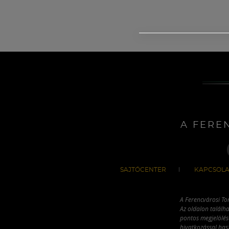
A FERE
SAJTÓCENTER
KAPCSOLA
A Ferencvárosi To
Az oldalon találha
pontos megjelölésé
hivatkozással has