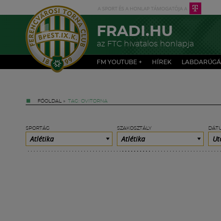
FRADI.HU
az FTC hivatalos honlapja
FM YOUTUBE +
HÍREK
LABDARÚGÁ
FŐOLDAL
»
TAG: OVITORNA
SPORTÁG
SZAKOSZTÁLY
DÁT
Atlétika
Atlétika
Ut