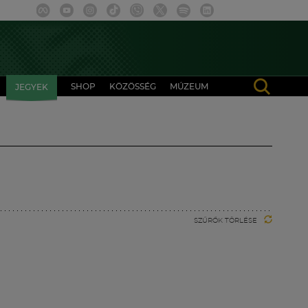
SHOP
KÖZÖSSÉG
MÚZEUM
JEGYEK
SZŰRŐK TÖRLÉSE