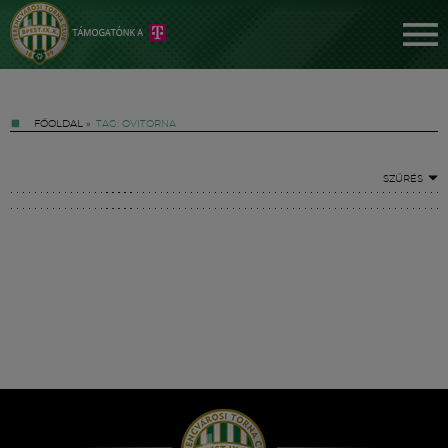
FŐOLDAL
»
TAG: OVITORNA
SZŰRÉS
Jegyek
FM YouTube +
Hírek