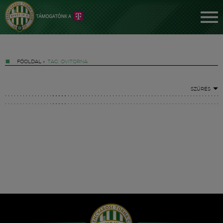
FŐOLDAL
»
TAG: OVITORNA
SZŰRÉS
Jegyek
FM YouTube +
Hírek