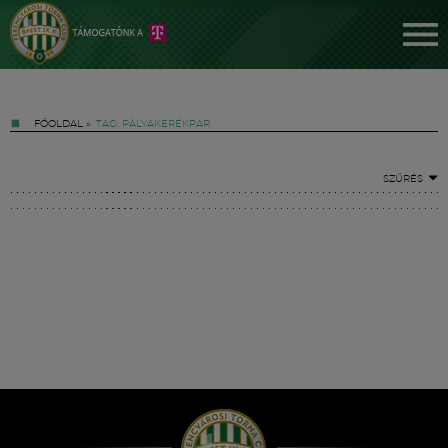
FŐOLDAL
»
TAG: PÁLYAKERÉKPÁR
SZŰRÉS
Jegyek
FM YouTube +
Hírek