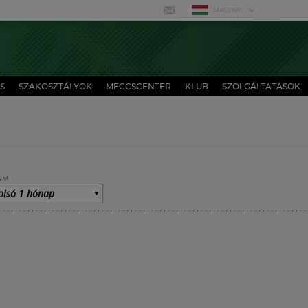
MAGYAR
S
SZAKOSZTÁLYOK
MECCSCENTER
KLUB
SZOLGÁLTATÁSOK
UM
olsó 1 hónap