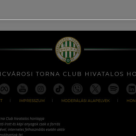
NCVÁROSI TORNA CLUB HIVATALOS H
T
IMPRESSZUM
MODERÁLÁSI ALAPELVEK
HON
rna Club hivatalos honlapja
tó írott és képi anyagok csak a forrás
vel, internetes felhasználás esetén aktív
ználhatóak fel.