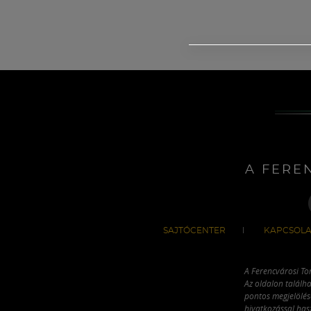
A FERE
SAJTÓCENTER
KAPCSOLA
A Ferencvárosi To
Az oldalon találha
pontos megjelölésé
hivatkozással has