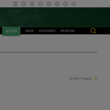
SHOP
KÖZÖSSÉG
MÚZEUM
JEGYEK
SZŰRŐK TÖRLÉSE