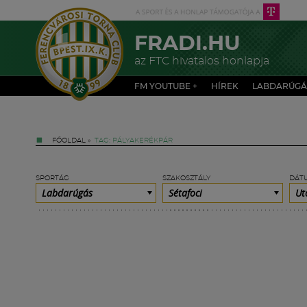
FRADI.HU
az FTC hivatalos honlapja
FM YOUTUBE +
HÍREK
LABDARÚGÁ
FŐOLDAL
»
TAG: PÁLYAKERÉKPÁR
SPORTÁG
SZAKOSZTÁLY
DÁT
Labdarúgás
Sétafoci
Ut