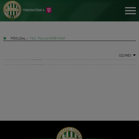
FŐOLDAL
»
TAG: PÁLYAKERÉKPÁR
SZŰRÉS
Jegyek
FM YouTube +
Hírek