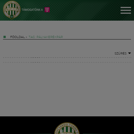
FŐOLDAL
»
TAG: PÁLYAKERÉKPÁR
SZŰRÉS
Jegyek
FM YouTube +
Hírek