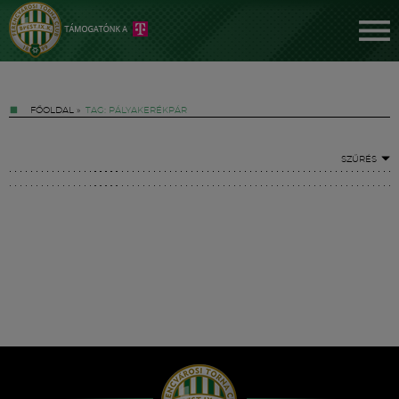
FŐOLDAL
»
TAG: PÁLYAKERÉKPÁR
SZŰRÉS
Jegyek
FM YouTube +
Hírek