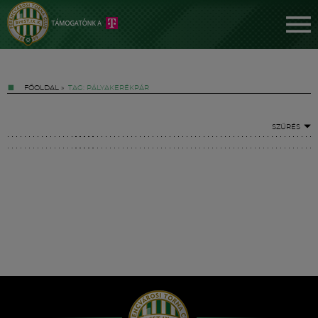
FŐOLDAL
»
TAG: PÁLYAKERÉKPÁR
SZŰRÉS
Jegyek
FM YouTube +
Hírek