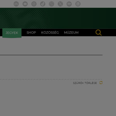
SHOP
KÖZÖSSÉG
MÚZEUM
JEGYEK
SZŰRŐK TÖRLÉSE