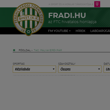
FRADI.HU
az FTC hivatalos honlapja
FM YOUTUBE +
HÍREK
LABDARÚGÁ
FŐOLDAL
»
TAG: PÁLYAKERÉKPÁR
SPORTÁG
SZAKOSZTÁLY
DÁT
Kézilabda
Összes
Ut