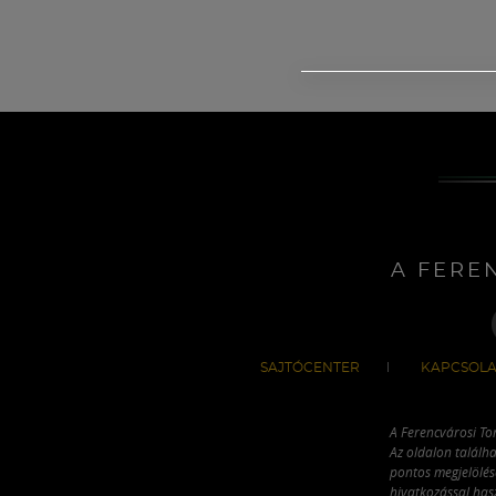
A FERE
SAJTÓCENTER
KAPCSOLA
A Ferencvárosi To
Az oldalon találha
pontos megjelölésé
hivatkozással has