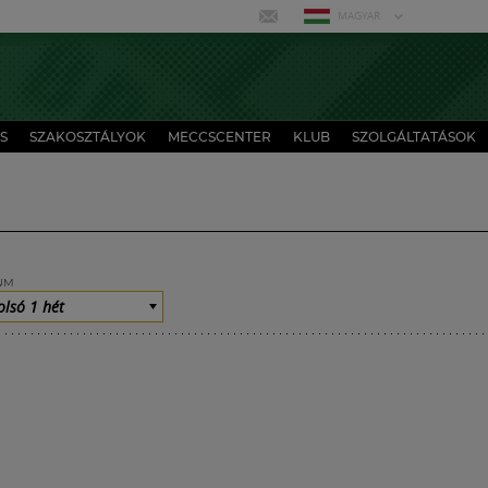
MAGYAR
S
SZAKOSZTÁLYOK
MECCSCENTER
KLUB
SZOLGÁLTATÁSOK
UM
olsó 1 hét