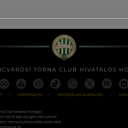
NCVÁROSI TORNA CLUB HIVATALOS H
T
IMPRESSZUM
MODERÁLÁSI ALAPELVEK
HON
rna Club hivatalos honlapja
tó írott és képi anyagok csak a forrás
vel, internetes felhasználás esetén aktív
ználhatóak fel.