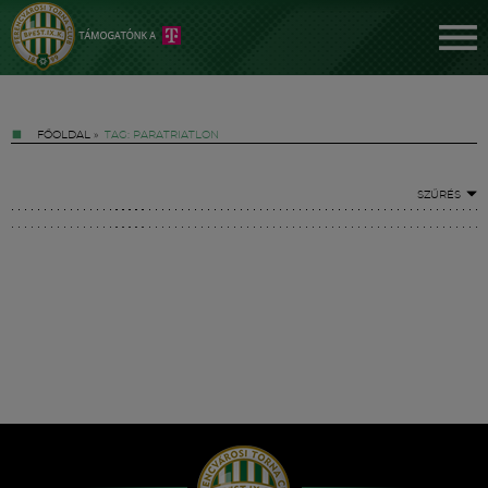
FŐOLDAL
»
TAG: PARATRIATLON
SZŰRÉS
Jegyek
FM YouTube +
Hírek