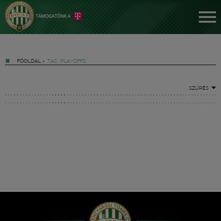
FŐOLDAL
»
TAG: PLAYOFFS
SZŰRÉS
Jegyek
FM YouTube +
Hírek