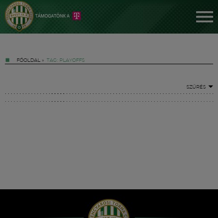
FŐOLDAL
»
TAG: PLAYOFFS
SZŰRÉS
Jegyek
FM YouTube +
Hírek