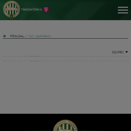
FŐOLDAL
»
TAG: QARABAG
SZŰRÉS
Jegyek
FM YouTube +
Hírek