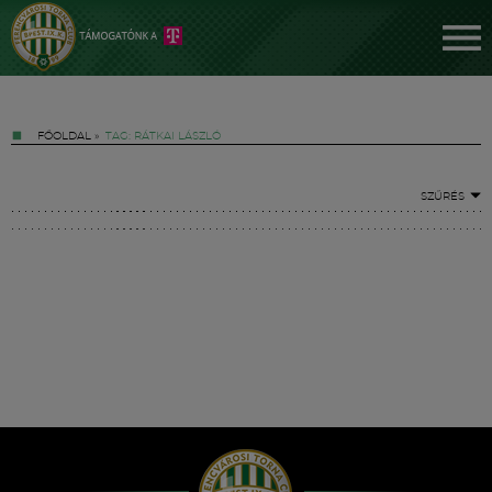
FŐOLDAL
»
TAG: RÁTKAI LÁSZLÓ
SZŰRÉS
Jegyek
FM YouTube +
Hírek