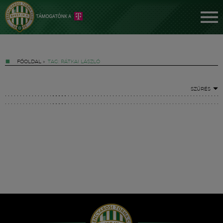
FŐOLDAL
»
TAG: RÁTKAI LÁSZLÓ
SZŰRÉS
Jegyek
FM YouTube +
Hírek