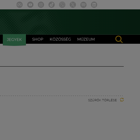
SHOP
KÖZÖSSÉG
MÚZEUM
JEGYEK
SZŰRŐK TÖRLÉSE