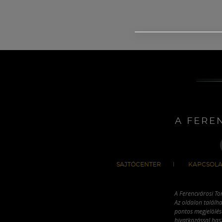
A FERE
SAJTÓCENTER
KAPCSOLA
A Ferencvárosi To
Az oldalon találha
pontos megjelölésé
hivatkozással has