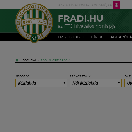
FRADI.HU
az FTC hivatalos honlapja
FM YOUTUBE +
HÍREK
LABDARÚGÁ
FŐOLDAL
»
TAG: SHORT TRACK
SPORTÁG
SZAKOSZTÁLY
DÁT
Kézilabda
Női kézilabda
Ut