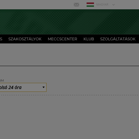
MAGYAR
S
SZAKOSZTÁLYOK
MECCSCENTER
KLUB
SZOLGÁLTATÁSOK
UM
olsó 24 óra