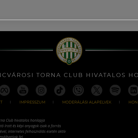
NCVÁROSI TORNA CLUB HIVATALOS H
T
IMPRESSZUM
MODERÁLÁSI ALAPELVEK
HON
rna Club hivatalos honlapja
tó írott és képi anyagok csak a forrás
vel, internetes felhasználás esetén aktív
ználhatóak fel.