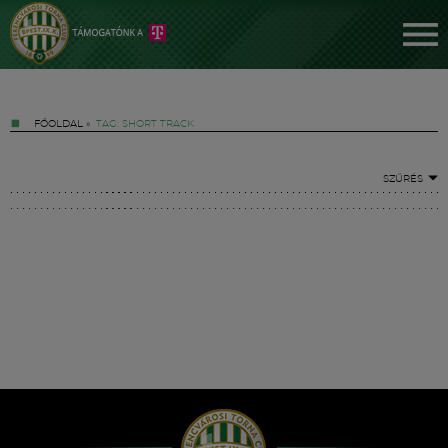
FŐOLDAL
»
TAG: SHORT TRACK
SZŰRÉS
Jegyek
FM YouTube +
Hírek