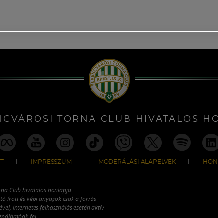
NCVÁROSI TORNA CLUB HIVATALOS H
T
IMPRESSZUM
MODERÁLÁSI ALAPELVEK
HON
rna Club hivatalos honlapja
tó írott és képi anyagok csak a forrás
vel, internetes felhasználás esetén aktív
ználhatóak fel.