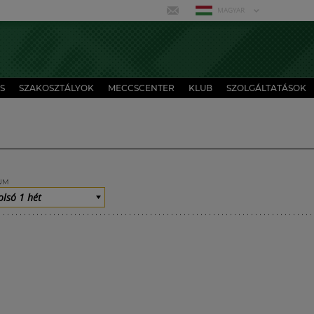
MAGYAR
S
SZAKOSZTÁLYOK
MECCSCENTER
KLUB
SZOLGÁLTATÁSOK
UM
olsó 1 hét