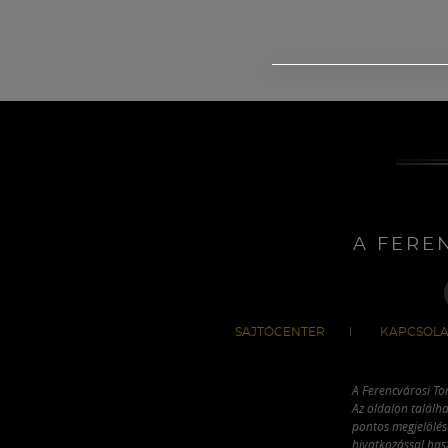
A FERE
SAJTÓCENTER
KAPCSOLA
A Ferencvárosi To
Az oldalon találha
pontos megjelölésé
hivatkozással has