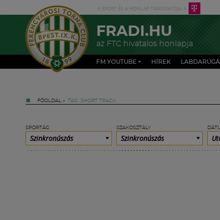
FRADI.HU
az FTC hivatalos honlapja
FM YOUTUBE +
HÍREK
LABDARÚGÁ
FŐOLDAL
»
TAG: SHORT TRACK
SPORTÁG
SZAKOSZTÁLY
DÁT
Szinkronúszás
Szinkronúszás
Ut