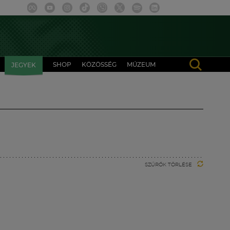
SHOP
KÖZÖSSÉG
MÚZEUM
JEGYEK
SZŰRŐK TÖRLÉSE