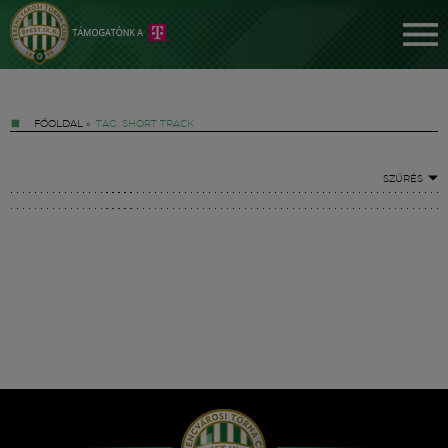
FŐOLDAL
»
TAG: SHORT TRACK
SZŰRÉS
Jegyek
FM YouTube +
Hírek