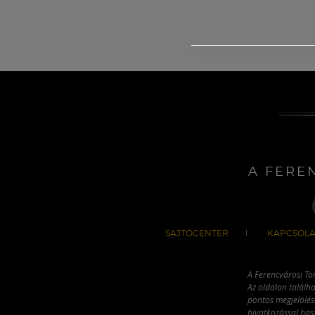
A FERE
SAJTÓCENTER
KAPCSOLA
A Ferencvárosi To
Az oldalon találha
pontos megjelölésé
hivatkozással has