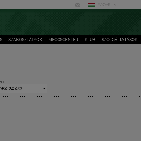
MAGYAR
S
SZAKOSZTÁLYOK
MECCSCENTER
KLUB
SZOLGÁLTATÁSOK
UM
olsó 24 óra