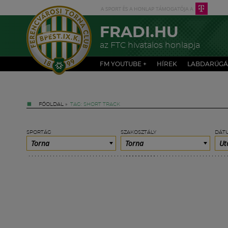
FRADI.HU
az FTC hivatalos honlapja
FM YOUTUBE +
HÍREK
LABDARÚGÁ
FŐOLDAL
»
TAG: SHORT TRACK
SPORTÁG
SZAKOSZTÁLY
DÁT
Torna
Torna
Ut