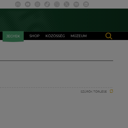
SHOP
KÖZÖSSÉG
MÚZEUM
JEGYEK
SZŰRŐK TÖRLÉSE