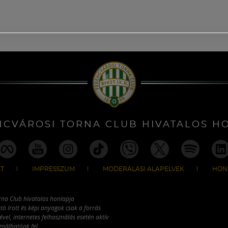
NCVÁROSI TORNA CLUB HIVATALOS H
T
IMPRESSZUM
MODERÁLÁSI ALAPELVEK
HON
rna Club hivatalos honlapja
tó írott és képi anyagok csak a forrás
vel, internetes felhasználás esetén aktív
ználhatóak fel.