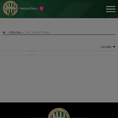
FŐOLDAL
»
TAG: SHORTTRACK
SZŰRÉS
Jegyek
FM YouTube +
Hírek