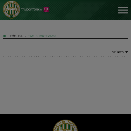
FŐOLDAL
»
TAG: SHORTTRACK
SZŰRÉS
Jegyek
FM YouTube +
Hírek