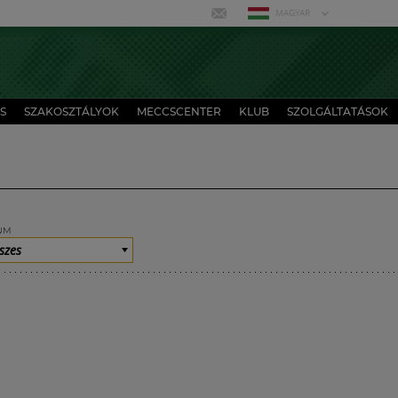
MAGYAR
S
SZAKOSZTÁLYOK
MECCSCENTER
KLUB
SZOLGÁLTATÁSOK
UM
szes