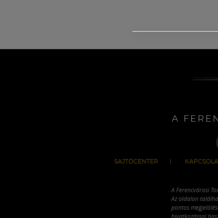
A FERE
SAJTÓCENTER
KAPCSOLA
A Ferencvárosi To
Az oldalon találha
pontos megjelölésé
hivatkozással has