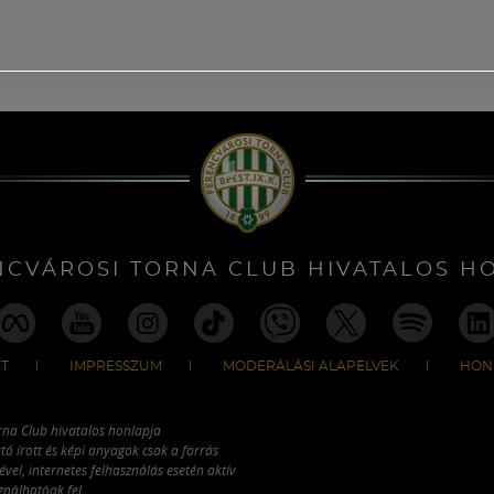
NCVÁROSI TORNA CLUB HIVATALOS H
T
IMPRESSZUM
MODERÁLÁSI ALAPELVEK
HON
rna Club hivatalos honlapja
tó írott és képi anyagok csak a forrás
vel, internetes felhasználás esetén aktív
ználhatóak fel.