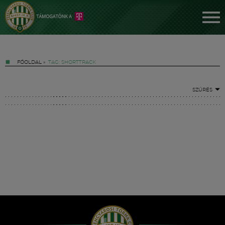
FŐOLDAL
»
TAG: SHORTTRACK
SZŰRÉS
Jegyek
FM YouTube +
Hírek