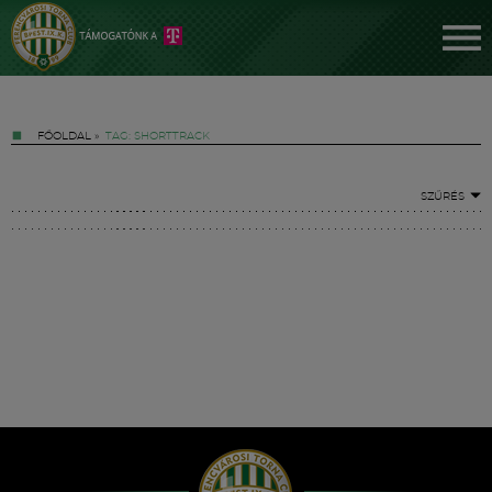
FŐOLDAL
»
TAG: SHORTTRACK
SZŰRÉS
Jegyek
FM YouTube +
Hírek