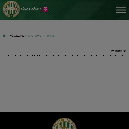
FŐOLDAL
»
TAG: SHORTTRACK
SZŰRÉS
Jegyek
FM YouTube +
Hírek