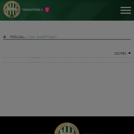
FŐOLDAL
»
TAG: SHORTTRACK
SZŰRÉS
Jegyek
FM YouTube +
Hírek